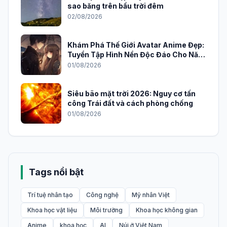
sao băng trên bầu trời đêm
02/08/2026
Khám Phá Thế Giới Avatar Anime Đẹp:
Tuyển Tập Hình Nền Độc Đáo Cho Năm
2026
01/08/2026
Siêu bão mặt trời 2026: Nguy cơ tấn
công Trái đất và cách phòng chống
01/08/2026
Tags nổi bật
Trí tuệ nhân tạo
Công nghệ
Mỹ nhân Việt
Khoa học vật liệu
Môi trường
Khoa học không gian
Anime
khoa học
AI
Núi ở Việt Nam