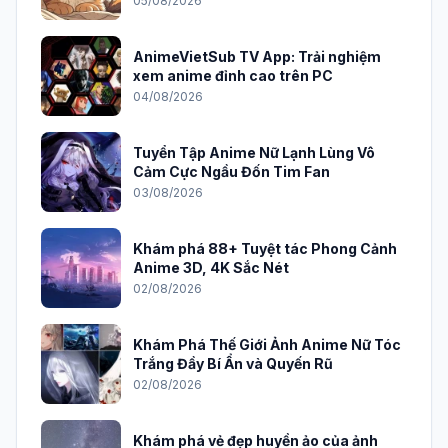
05/08/2026
AnimeVietSub TV App: Trải nghiệm
xem anime đỉnh cao trên PC
04/08/2026
Tuyển Tập Anime Nữ Lạnh Lùng Vô
Cảm Cực Ngầu Đốn Tim Fan
03/08/2026
Khám phá 88+ Tuyệt tác Phong Cảnh
Anime 3D, 4K Sắc Nét
02/08/2026
Khám Phá Thế Giới Ảnh Anime Nữ Tóc
Trắng Đầy Bí Ẩn và Quyến Rũ
02/08/2026
Khám phá vẻ đẹp huyền ảo của ảnh