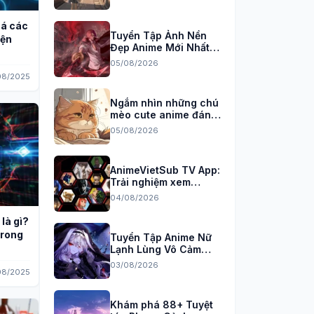
há các
Tuyển Tập Ảnh Nền
iện
Đẹp Anime Mới Nhất
Cho Máy Tính 2026
05/08/2026
08/2025
Ngắm nhìn những chú
mèo cute anime đáng
yêu nhất
05/08/2026
AnimeVietSub TV App:
Trải nghiệm xem
anime đỉnh cao trên
04/08/2026
PC
 là gì?
trong
Tuyển Tập Anime Nữ
Lạnh Lùng Vô Cảm
Cực Ngầu Đốn Tim
03/08/2026
08/2025
Fan
Khám phá 88+ Tuyệt