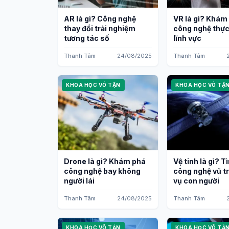
AR là gì? Công nghệ
VR là gì? Khám
thay đổi trải nghiệm
công nghệ thực
tương tác số
lĩnh vực
Thanh Tâm
24/08/2025
Thanh Tâm
KHOA HỌC VÔ TẬN
KHOA HỌC VÔ TẬ
Drone là gì? Khám phá
Vệ tinh là gì? T
công nghệ bay không
công nghệ vũ t
người lái
vụ con người
Thanh Tâm
24/08/2025
Thanh Tâm
KHOA HỌC VÔ TẬN
KHOA HỌC VÔ TẬ