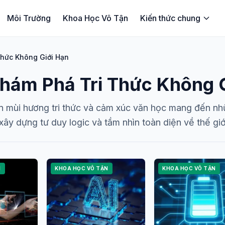
Môi Trường
Khoa Học Vô Tận
Kiến thức chung
hức Không Giới Hạn
hám Phá Tri Thức Không G
 mùi hương tri thức và cảm xúc văn học mang đến nhữ
xây dựng tư duy logic và tầm nhìn toàn diện về thế giớ
N
KHOA HỌC VÔ TẬN
KHOA HỌC VÔ TẬN