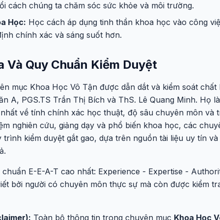
đổi cách chúng ta chăm sóc sức khỏe và môi trường.
a Học:
Học cách áp dụng tinh thần khoa học vào công việ
ịnh chính xác và sáng suốt hơn.
a Và Quy Chuẩn Kiểm Duyệt
ên mục Khoa Học Vô Tận được dẫn dắt và kiểm soát chất l
 A, PGS.TS Trần Thị Bích và ThS. Lê Quang Minh. Họ là n
 nhất về tính chính xác học thuật, độ sâu chuyên môn và tí
ệm nghiên cứu, giảng dạy và phổ biến khoa học, các chuy
y trình kiểm duyệt gắt gao, dựa trên nguồn tài liệu uy tín
ả.
u chuẩn E-E-A-T cao nhất: Experience - Expertise - Authori
viết bởi người có chuyên môn thực sự mà còn được kiểm tra
laimer):
Toàn bộ thông tin trong chuyên mục
Khoa Học V