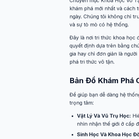
Chuyên mục Khoa Học Vô Tận
khám phá mới nhất và cách t
ngày. Chúng tôi không chỉ tr
và sự tò mò có hệ thống.
Đây là nơi tri thức khoa học 
quyết định dựa trên bằng chứ
gia hay chỉ đơn giản là ngườ
phá tri thức vô tận.
Bản Đồ Khám Phá C
Để giúp bạn dễ dàng hệ thốn
trọng tâm:
Vật Lý Và Vũ Trụ Học:
Hiể
nhìn nhận thế giới ở cấp đ
Sinh Học Và Khoa Học Đờ