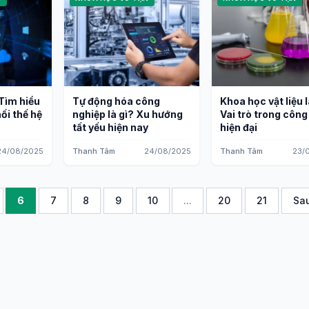
Tìm hiểu
Tự động hóa công
Khoa học vật liệu l
ối thế hệ
nghiệp là gì? Xu hướng
Vai trò trong côn
tất yếu hiện nay
hiện đại
24/08/2025
Thanh Tâm
24/08/2025
Thanh Tâm
23/
6
7
8
9
10
...
20
21
Sa