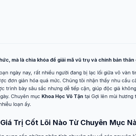
hức, mà là chìa khóa để giải mã vũ trụ và chính bản thân 
oạn ngày nay, rất nhiều người đang bị lạc lối giữa vô vàn ti
ợc đơn giản hóa quá mức. Chúng tôi nhận thấy nhu cầu cấp
ợc trình bày sâu sắc nhưng dễ tiếp cận, giúp độc giả không
ngày. Chuyên mục
Khoa Học Vô Tận
tại Gợi lên mùi hương 
nhiễu loạn ấy.
Giá Trị Cốt Lõi Nào Từ Chuyên Mục N