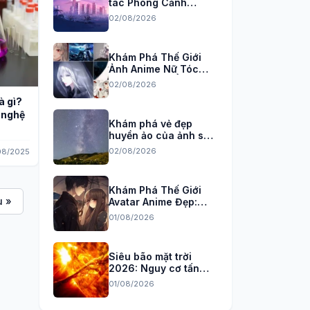
tác Phong Cảnh
Anime 3D, 4K Sắc Nét
02/08/2026
Khám Phá Thế Giới
Ảnh Anime Nữ Tóc
Trắng Đầy Bí Ẩn và
02/08/2026
Quyến Rũ
à gì?
g nghệ
Khám phá vẻ đẹp
huyền ảo của ảnh sao
băng trên bầu trời
02/08/2026
08/2025
đêm
Khám Phá Thế Giới
u »
Avatar Anime Đẹp:
Tuyển Tập Hình Nền
01/08/2026
Độc Đáo Cho Năm
2026
Siêu bão mặt trời
2026: Nguy cơ tấn
công Trái đất và cách
01/08/2026
phòng chống