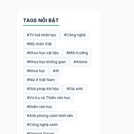
TAGS NỔI BẬT
#Trí tuệ nhân tạo
#Công nghệ
#Mỹ nhân Việt
#Khoa học vật liệu
#Môi trường
#Khoa học không gian
#Anime
#khoa học
#AI
#Núi ở Việt Nam
#Giải pháp khí hậu
#Gái xinh
#Vũ trụ và Thiên văn học
#thiên văn học
#Ảnh phong cảnh hình nền
#Công nghệ xanh
#Demon Slayer