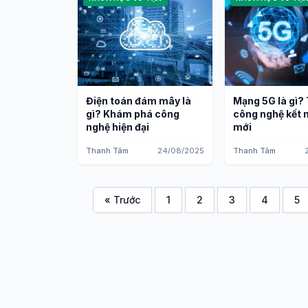
Điện toán đám mây là
Mạng 5G là gì? 
gì? Khám phá công
công nghệ kết n
nghệ hiện đại
mới
Thanh Tâm
24/08/2025
Thanh Tâm
« Trước
1
2
3
4
5