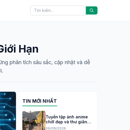
iới Hạn
ng phân tích sâu sắc, cập nhật và dễ
i.
TIN MỚI NHẤT
Tuyển tập ảnh anime
chill đẹp và thư giãn
cho tâm trạng 2026
06/08/2026