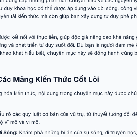
 cung cấp những phân tích chuyên sâu về các nguyên lý
ư duy khoa học có thể được áp dụng vào đời sống, công vi
uyền tải kiến thức mà còn giúp bạn xây dựng tư duy phê ph
được kết nối với thực tiễn, giúp độc giả nâng cao khả năng 
ng và phát triển tư duy suốt đời. Dù bạn là người đam mê 
i khao khát hiểu biết, chuyên mục này sẽ đồng hành cùng 
ác Mảng Kiến Thức Cốt Lõi
g hóa kiến thức, nội dung trong chuyên mục này được chú
u rõ các quy luật cơ bản của vũ trụ, từ thuyết tương đối đ
ộ vĩ mô và vi mô.
i Sống:
Khám phá những bí ẩn của sự sống, di truyền học,