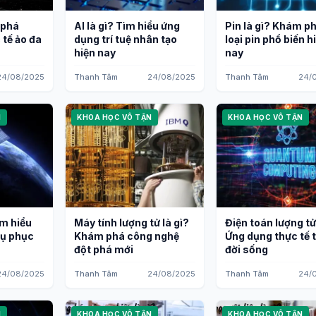
 phá
AI là gì? Tìm hiểu ứng
Pin là gì? Khám p
 tế ảo đa
dụng trí tuệ nhân tạo
loại pin phổ biến h
hiện nay
nay
24/08/2025
Thanh Tâm
24/08/2025
Thanh Tâm
24/
N
KHOA HỌC VÔ TẬN
KHOA HỌC VÔ TẬN
ìm hiểu
Máy tính lượng tử là gì?
Điện toán lượng tử
rụ phục
Khám phá công nghệ
Ứng dụng thực tế 
đột phá mới
đời sống
24/08/2025
Thanh Tâm
24/08/2025
Thanh Tâm
24/
N
KHOA HỌC VÔ TẬN
KHOA HỌC VÔ TẬN