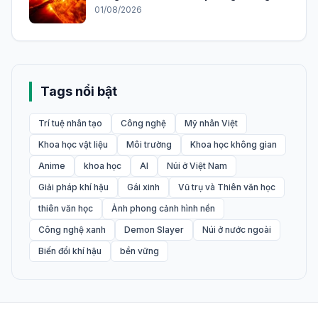
01/08/2026
Tags nổi bật
Trí tuệ nhân tạo
Công nghệ
Mỹ nhân Việt
Khoa học vật liệu
Môi trường
Khoa học không gian
Anime
khoa học
AI
Núi ở Việt Nam
Giải pháp khí hậu
Gái xinh
Vũ trụ và Thiên văn học
thiên văn học
Ảnh phong cảnh hình nền
Công nghệ xanh
Demon Slayer
Núi ở nước ngoài
Biến đổi khí hậu
bền vững