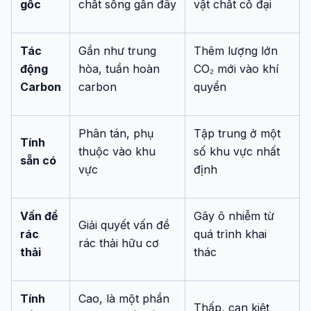
gốc
chất sống gần đây
vật chất cổ đại
Tác
Gần như trung
Thêm lượng lớn
động
hòa, tuần hoàn
CO₂ mới vào khí
Carbon
carbon
quyển
Phân tán, phụ
Tập trung ở một
Tính
thuộc vào khu
số khu vực nhất
sẵn có
vực
định
Vấn đề
Gây ô nhiễm từ
Giải quyết vấn đề
rác
quá trình khai
rác thải hữu cơ
thải
thác
Tính
Cao, là một phần
Thấp, cạn kiệt