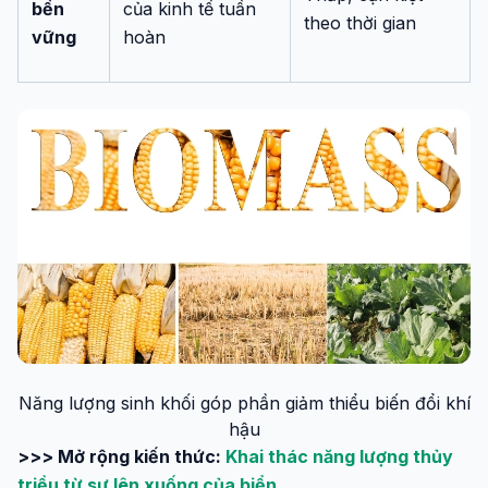
bền
của kinh tế tuần
theo thời gian
vững
hoàn
Năng lượng sinh khối góp phần giảm thiểu biến đổi khí
hậu
>>> Mở rộng kiến thức:
Khai thác năng lượng thủy
triều từ sự lên xuống của biển