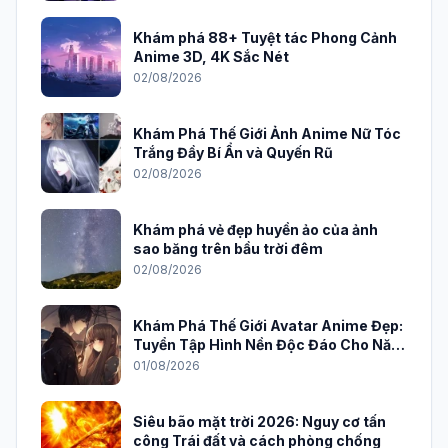
Khám phá 88+ Tuyệt tác Phong Cảnh
Anime 3D, 4K Sắc Nét
02/08/2026
Khám Phá Thế Giới Ảnh Anime Nữ Tóc
Trắng Đầy Bí Ẩn và Quyến Rũ
02/08/2026
Khám phá vẻ đẹp huyền ảo của ảnh
sao băng trên bầu trời đêm
02/08/2026
Khám Phá Thế Giới Avatar Anime Đẹp:
Tuyển Tập Hình Nền Độc Đáo Cho Năm
2026
01/08/2026
Siêu bão mặt trời 2026: Nguy cơ tấn
công Trái đất và cách phòng chống