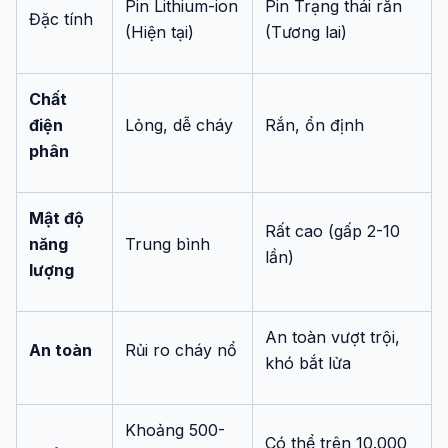
Pin Lithium-ion
Pin Trạng thái rắn
Đặc tính
(Hiện tại)
(Tương lai)
Chất
điện
Lỏng, dễ cháy
Rắn, ổn định
phân
Mật độ
Rất cao (gấp 2-10
năng
Trung bình
lần)
lượng
An toàn vượt trội,
An toàn
Rủi ro cháy nổ
khó bắt lửa
Khoảng 500-
Có thể trên 10.000