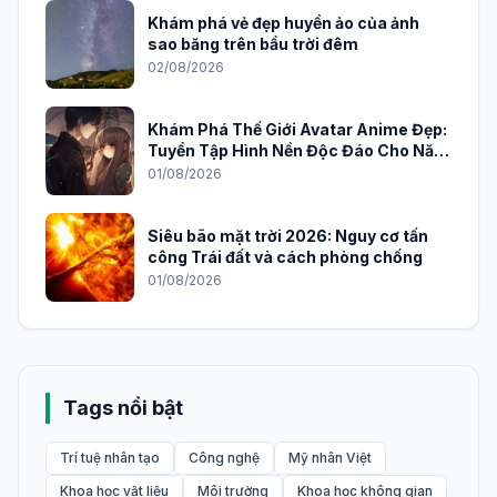
Khám phá vẻ đẹp huyền ảo của ảnh
sao băng trên bầu trời đêm
02/08/2026
Khám Phá Thế Giới Avatar Anime Đẹp:
Tuyển Tập Hình Nền Độc Đáo Cho Năm
2026
01/08/2026
Siêu bão mặt trời 2026: Nguy cơ tấn
công Trái đất và cách phòng chống
01/08/2026
Tags nổi bật
Trí tuệ nhân tạo
Công nghệ
Mỹ nhân Việt
Khoa học vật liệu
Môi trường
Khoa học không gian