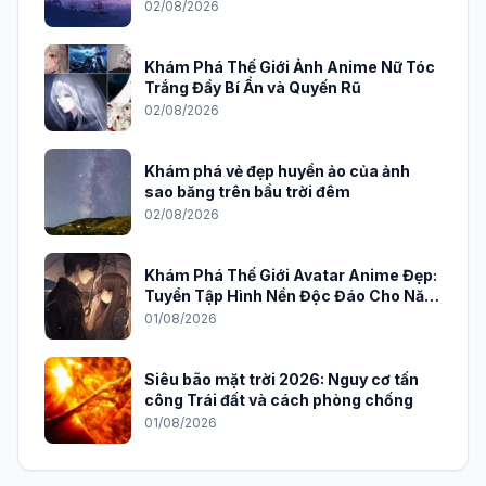
02/08/2026
Khám Phá Thế Giới Ảnh Anime Nữ Tóc
Trắng Đầy Bí Ẩn và Quyến Rũ
02/08/2026
Khám phá vẻ đẹp huyền ảo của ảnh
sao băng trên bầu trời đêm
02/08/2026
Khám Phá Thế Giới Avatar Anime Đẹp:
Tuyển Tập Hình Nền Độc Đáo Cho Năm
2026
01/08/2026
Siêu bão mặt trời 2026: Nguy cơ tấn
công Trái đất và cách phòng chống
01/08/2026