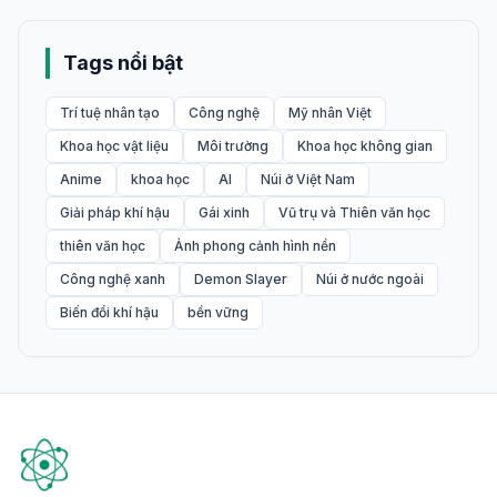
Tags nổi bật
Trí tuệ nhân tạo
Công nghệ
Mỹ nhân Việt
Khoa học vật liệu
Môi trường
Khoa học không gian
Anime
khoa học
AI
Núi ở Việt Nam
Giải pháp khí hậu
Gái xinh
Vũ trụ và Thiên văn học
thiên văn học
Ảnh phong cảnh hình nền
Công nghệ xanh
Demon Slayer
Núi ở nước ngoài
Biến đổi khí hậu
bền vững