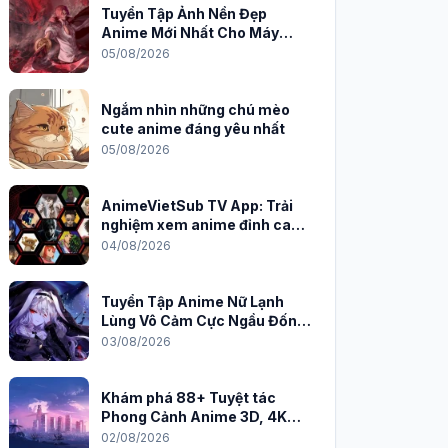
Tuyển Tập Ảnh Nền Đẹp
Anime Mới Nhất Cho Máy
Tính 2026
05/08/2026
Ngắm nhìn những chú mèo
cute anime đáng yêu nhất
05/08/2026
AnimeVietSub TV App: Trải
nghiệm xem anime đỉnh cao
trên PC
04/08/2026
Tuyển Tập Anime Nữ Lạnh
Lùng Vô Cảm Cực Ngầu Đốn
Tim Fan
03/08/2026
Khám phá 88+ Tuyệt tác
Phong Cảnh Anime 3D, 4K
Sắc Nét
02/08/2026