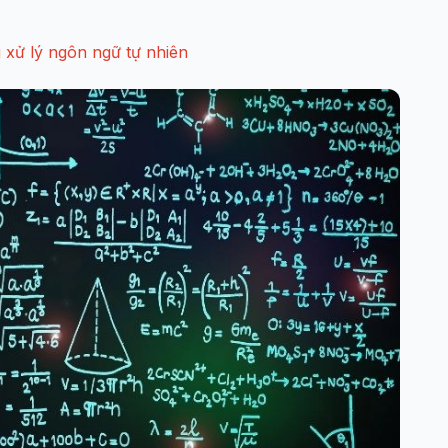
 xử lý ngôn ngữ tự nhiên