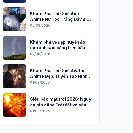
Khám Phá Thế Giới Ảnh
Anime Nữ Tóc Trắng Đầy Bí
Ẩn và Quyến Rũ
02/08/2026
Khám phá vẻ đẹp huyền ảo
của ảnh sao băng trên bầu
trời đêm
02/08/2026
Khám Phá Thế Giới Avatar
Anime Đẹp: Tuyển Tập Hình
Nền Độc Đáo Cho Năm 2026
01/08/2026
Siêu bão mặt trời 2026: Nguy
cơ tấn công Trái đất và cách
phòng chống
01/08/2026