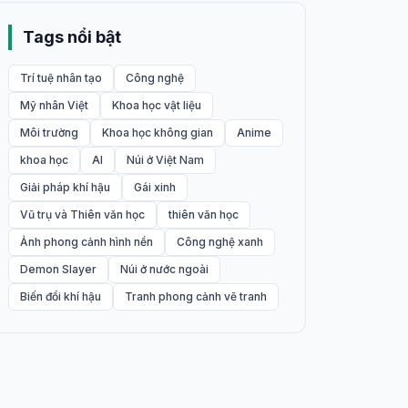
Tags nổi bật
Trí tuệ nhân tạo
Công nghệ
Mỹ nhân Việt
Khoa học vật liệu
Môi trường
Khoa học không gian
Anime
khoa học
AI
Núi ở Việt Nam
Giải pháp khí hậu
Gái xinh
Vũ trụ và Thiên văn học
thiên văn học
Ảnh phong cảnh hình nền
Công nghệ xanh
Demon Slayer
Núi ở nước ngoài
Biến đổi khí hậu
Tranh phong cảnh vẽ tranh