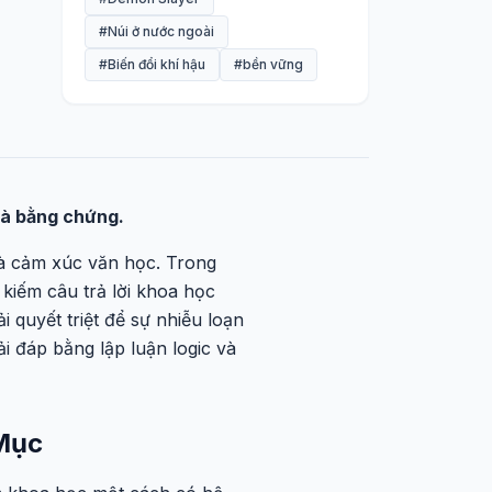
#Núi ở nước ngoài
#Biến đổi khí hậu
#bền vững
 và bằng chứng.
 và cảm xúc văn học. Trong
 kiếm câu trả lời khoa học
 quyết triệt để sự nhiễu loạn
i đáp bằng lập luận logic và
 Mục