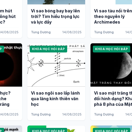
âm hút
Vì sao bóng bay bay lên
Vì sao tàu nổi trê
ông hút
trời? Tìm hiểu trọng lực
theo nguyên lý
ác?
và lực đẩy
Archimedes
14/08/2025
Tùng Dương
14/08/2025
Tùng Dương
14/
P
KHOA HỌC HỎI ĐÁP
KHOA HỌC HỎI ĐÁP
thực?
Vì sao ngôi sao lấp lánh
Vì sao mặt trăng 
 che
qua lăng kính thiên văn
đổi hình dạng? K
trăng
học
phá 8 pha của Mặt
14/08/2025
Tùng Dương
14/08/2025
Tùng Dương
14/
P
KHOA HỌC HỎI ĐÁP
KHOA HỌC HỎI ĐÁP