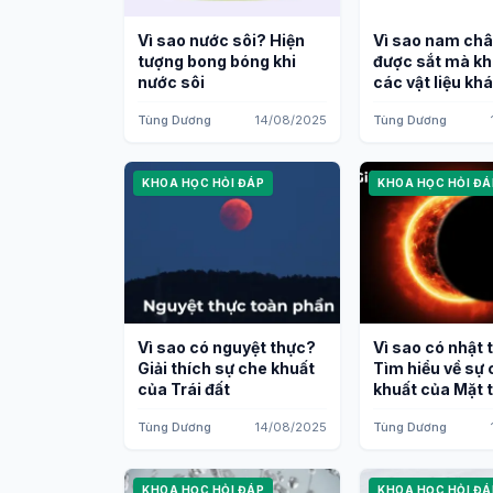
Vì sao nước sôi? Hiện
Vì sao nam ch
tượng bong bóng khi
được sắt mà kh
nước sôi
các vật liệu kh
Tùng Dương
14/08/2025
Tùng Dương
KHOA HỌC HỎI ĐÁP
KHOA HỌC HỎI ĐÁ
Vì sao có nguyệt thực?
Vì sao có nhật 
Giải thích sự che khuất
Tìm hiểu về sự
của Trái đất
khuất của Mặt 
Tùng Dương
14/08/2025
Tùng Dương
KHOA HỌC HỎI ĐÁP
KHOA HỌC HỎI ĐÁ