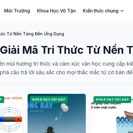
Môi Trường
Khoa Học Vô Tận
Kiến thức chung
Thức Từ Nền Tảng Đến Ứng Dụng
 Giải Mã Tri Thức Từ Nền
n mùi hương tri thức và cảm xúc văn học cung cấp ki
há câu trả lời sâu sắc cho mọi thắc mắc từ cơ bản đ
P
KHOA HỌC HỎI ĐÁP
KHOA HỌC HỎI ĐÁP