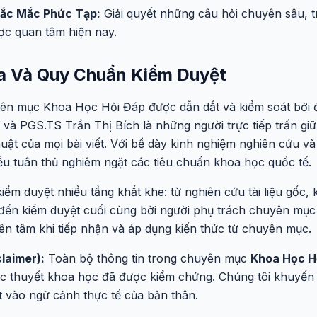
hắc Mắc Phức Tạp:
Giải quyết những câu hỏi chuyên sâu, t
c quan tâm hiện nay.
a Và Quy Chuẩn Kiểm Duyệt
ên mục Khoa Học Hỏi Đáp được dẫn dắt và kiểm soát bởi đ
à PGS.TS Trần Thị Bích là những người trực tiếp trấn giữ
uật của mọi bài viết. Với bề dày kinh nghiệm nghiên cứu và
ều tuân thủ nghiêm ngặt các tiêu chuẩn khoa học quốc tế.
iểm duyệt nhiều tầng khắt khe: từ nghiên cứu tài liệu gốc, k
 đến kiểm duyệt cuối cùng bởi người phụ trách chuyên mục
ên tâm khi tiếp nhận và áp dụng kiến thức từ chuyên mục.
laimer):
Toàn bộ thông tin trong chuyên mục
Khoa Học H
ọc thuyết khoa học đã được kiểm chứng. Chúng tôi khuyến 
t vào ngữ cảnh thực tế của bản thân.