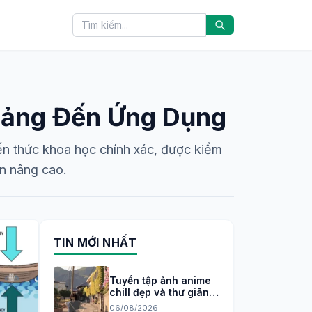
 Tảng Đến Ứng Dụng
ến thức khoa học chính xác, được kiểm
ến nâng cao.
TIN MỚI NHẤT
Tuyển tập ảnh anime
chill đẹp và thư giãn
cho tâm trạng 2026
06/08/2026