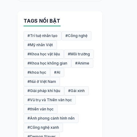
TAGS NỔI BẬT
#Trí tuệ nhân tạo
#Công nghệ
#Mỹ nhân Việt
#Khoa học vật liệu
#Môi trường
#Khoa học không gian
#Anime
#khoa học
#AI
#Núi ở Việt Nam
#Giải pháp khí hậu
#Gái xinh
#Vũ trụ và Thiên văn học
#thiên văn học
#Ảnh phong cảnh hình nền
#Công nghệ xanh
#Demon Slayer