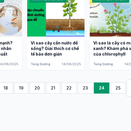
 mạnh?
Vì sao cây cần nước để
Vì sao lá cây có 
n nhân
sống? Giải thích cơ chế
xanh? Khám phá v
suất
tế bào đơn giản
của chlorophyll
14/08/2025
Tùng Dương
14/08/2025
Tùng Dương
14/
18
19
20
21
22
23
24
25