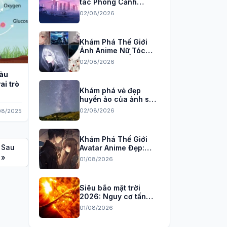
tác Phong Cảnh
Anime 3D, 4K Sắc Nét
02/08/2026
Khám Phá Thế Giới
Ảnh Anime Nữ Tóc
Trắng Đầy Bí Ẩn và
02/08/2026
Quyến Rũ
màu
ai trò
Khám phá vẻ đẹp
huyền ảo của ảnh sao
băng trên bầu trời
02/08/2026
08/2025
đêm
Khám Phá Thế Giới
Sau
Avatar Anime Đẹp:
Tuyển Tập Hình Nền
»
01/08/2026
Độc Đáo Cho Năm
2026
Siêu bão mặt trời
2026: Nguy cơ tấn
công Trái đất và cách
01/08/2026
phòng chống