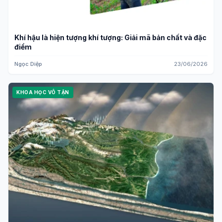
Khí hậu là hiện tượng khí tượng: Giải mã bản chất và đặc
điểm
Ngọc Diệp
23/06/2026
KHOA HỌC VÔ TẬN