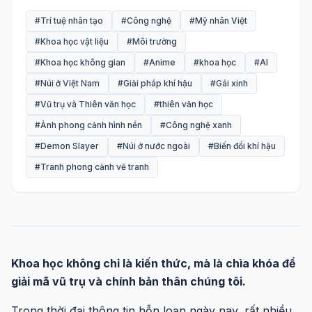
#Trí tuệ nhân tạo
#Công nghệ
#Mỹ nhân Việt
#Khoa học vật liệu
#Môi trường
#Khoa học không gian
#Anime
#khoa học
#AI
#Núi ở Việt Nam
#Giải pháp khí hậu
#Gái xinh
#Vũ trụ và Thiên văn học
#thiên văn học
#Ảnh phong cảnh hình nền
#Công nghệ xanh
#Demon Slayer
#Núi ở nước ngoài
#Biến đổi khí hậu
#Tranh phong cảnh vẽ tranh
Khoa học không chỉ là kiến thức, mà là chìa khóa để
giải mã vũ trụ và chính bản thân chúng tôi.
Trong thời đại thông tin hỗn loạn ngày nay, rất nhiều