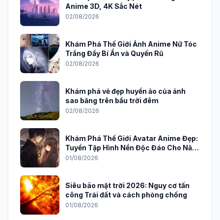
Anime 3D, 4K Sắc Nét
02/08/2026
Khám Phá Thế Giới Ảnh Anime Nữ Tóc
Trắng Đầy Bí Ẩn và Quyến Rũ
02/08/2026
Khám phá vẻ đẹp huyền ảo của ảnh
sao băng trên bầu trời đêm
02/08/2026
Khám Phá Thế Giới Avatar Anime Đẹp:
Tuyển Tập Hình Nền Độc Đáo Cho Năm
2026
01/08/2026
Siêu bão mặt trời 2026: Nguy cơ tấn
công Trái đất và cách phòng chống
01/08/2026