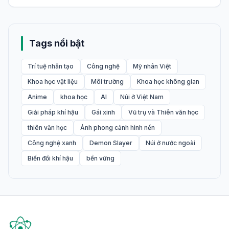
Tags nổi bật
Trí tuệ nhân tạo
Công nghệ
Mỹ nhân Việt
Khoa học vật liệu
Môi trường
Khoa học không gian
Anime
khoa học
AI
Núi ở Việt Nam
Giải pháp khí hậu
Gái xinh
Vũ trụ và Thiên văn học
thiên văn học
Ảnh phong cảnh hình nền
Công nghệ xanh
Demon Slayer
Núi ở nước ngoài
Biến đổi khí hậu
bền vững