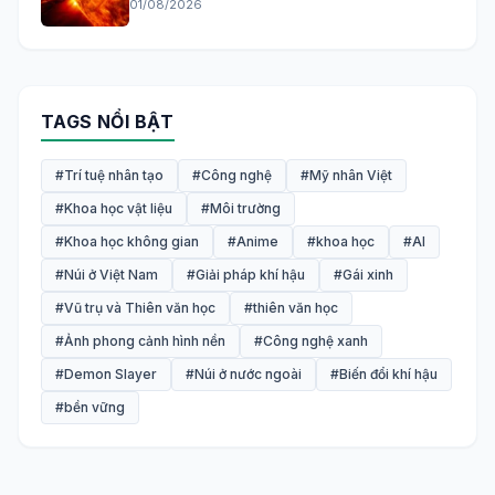
01/08/2026
TAGS NỔI BẬT
#Trí tuệ nhân tạo
#Công nghệ
#Mỹ nhân Việt
#Khoa học vật liệu
#Môi trường
#Khoa học không gian
#Anime
#khoa học
#AI
#Núi ở Việt Nam
#Giải pháp khí hậu
#Gái xinh
#Vũ trụ và Thiên văn học
#thiên văn học
#Ảnh phong cảnh hình nền
#Công nghệ xanh
#Demon Slayer
#Núi ở nước ngoài
#Biến đổi khí hậu
#bền vững