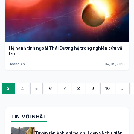
Hệ hành tinh ngoài Thái Dương hệ trong nghiên cứu vũ
trụ
Hoàng An
04/09/2025
3
4
5
6
7
8
9
10
...
TIN MỚI NHẤT
Tuyển tập ảnh anime chill đẹp và thư giãn